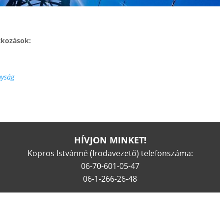
tkozások:
nyság
HÍVJON MINKET!
Kopros Istvánné (Irodavezető) telefonszáma:
06-70-601-05-47
06-1-266-26-48